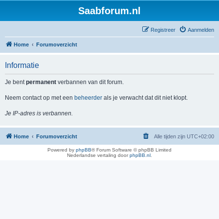
Saabforum.nl
Registreer
Aanmelden
Home
Forumoverzicht
Informatie
Je bent
permanent
verbannen van dit forum.
Neem contact op met een
beheerder
als je verwacht dat dit niet klopt.
Je IP-adres is verbannen.
Home
Forumoverzicht
Alle tijden zijn
UTC+02:00
Powered by
phpBB
® Forum Software © phpBB Limited
Nederlandse vertaling door
phpBB.nl
.