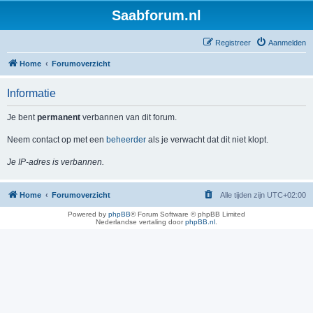
Saabforum.nl
Registreer
Aanmelden
Home
Forumoverzicht
Informatie
Je bent
permanent
verbannen van dit forum.
Neem contact op met een
beheerder
als je verwacht dat dit niet klopt.
Je IP-adres is verbannen.
Home
Forumoverzicht
Alle tijden zijn
UTC+02:00
Powered by
phpBB
® Forum Software © phpBB Limited
Nederlandse vertaling door
phpBB.nl
.