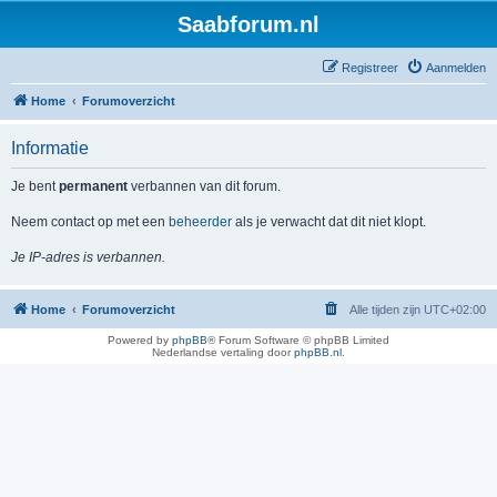
Saabforum.nl
Registreer
Aanmelden
Home
Forumoverzicht
Informatie
Je bent
permanent
verbannen van dit forum.
Neem contact op met een
beheerder
als je verwacht dat dit niet klopt.
Je IP-adres is verbannen.
Home
Forumoverzicht
Alle tijden zijn
UTC+02:00
Powered by
phpBB
® Forum Software © phpBB Limited
Nederlandse vertaling door
phpBB.nl
.