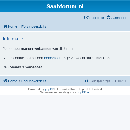
Saabforum.nl
Registreer
Aanmelden
Home
Forumoverzicht
Informatie
Je bent
permanent
verbannen van dit forum.
Neem contact op met een
beheerder
als je verwacht dat dit niet klopt.
Je IP-adres is verbannen.
Home
Forumoverzicht
Alle tijden zijn
UTC+02:00
Powered by
phpBB
® Forum Software © phpBB Limited
Nederlandse vertaling door
phpBB.nl
.