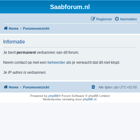
Saabforum.nl
Registreer
Aanmelden
Home
Forumoverzicht
Informatie
Je bent
permanent
verbannen van dit forum.
Neem contact op met een
beheerder
als je verwacht dat dit niet klopt.
Je IP-adres is verbannen.
Home
Forumoverzicht
Alle tijden zijn
UTC+02:00
Powered by
phpBB
® Forum Software © phpBB Limited
Nederlandse vertaling door
phpBB.nl
.