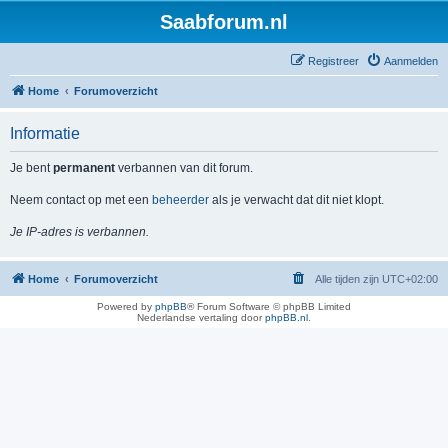
Saabforum.nl
Registreer
Aanmelden
Home
Forumoverzicht
Informatie
Je bent
permanent
verbannen van dit forum.
Neem contact op met een
beheerder
als je verwacht dat dit niet klopt.
Je IP-adres is verbannen.
Home
Forumoverzicht
Alle tijden zijn
UTC+02:00
Powered by
phpBB
® Forum Software © phpBB Limited
Nederlandse vertaling door
phpBB.nl
.