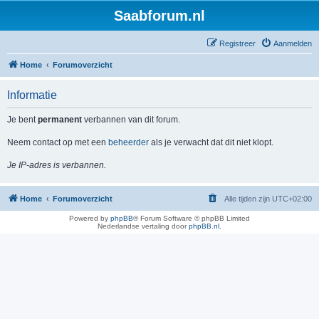
Saabforum.nl
Registreer
Aanmelden
Home
Forumoverzicht
Informatie
Je bent
permanent
verbannen van dit forum.
Neem contact op met een
beheerder
als je verwacht dat dit niet klopt.
Je IP-adres is verbannen.
Home
Forumoverzicht
Alle tijden zijn
UTC+02:00
Powered by
phpBB
® Forum Software © phpBB Limited
Nederlandse vertaling door
phpBB.nl
.