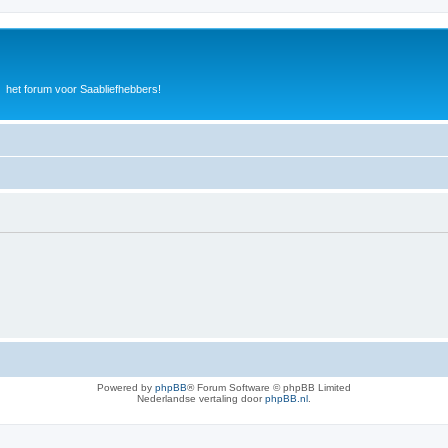
het forum voor Saabliefhebbers!
Powered by
phpBB
® Forum Software © phpBB Limited
Nederlandse vertaling door
phpBB.nl
.