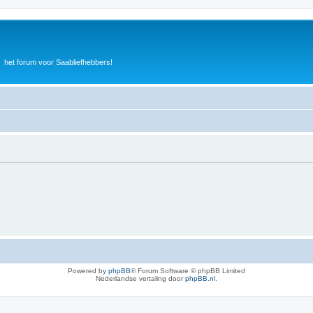
het forum voor Saabliefhebbers!
Powered by
phpBB
® Forum Software © phpBB Limited
Nederlandse vertaling door
phpBB.nl
.