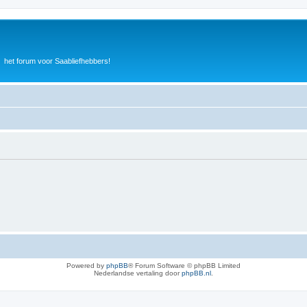
het forum voor Saabliefhebbers!
Powered by
phpBB
® Forum Software © phpBB Limited
Nederlandse vertaling door
phpBB.nl
.