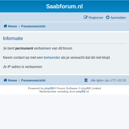
Saabforum.nl
Registreer
Aanmelden
Home
Forumoverzicht
Informatie
Je bent
permanent
verbannen van dit forum.
Neem contact op met een
beheerder
als je verwacht dat dit niet klopt.
Je IP-adres is verbannen.
Home
Forumoverzicht
Alle tijden zijn
UTC+02:00
Powered by
phpBB
® Forum Software © phpBB Limited
Nederlandse vertaling door
phpBB.nl
.