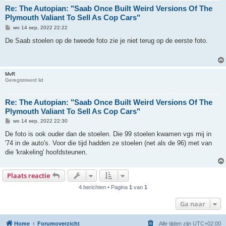
Re: The Autopian: "Saab Once Built Weird Versions Of The
Plymouth Valiant To Sell As Cop Cars"
B
wo 14 sep, 2022 22:22
e
r
De Saab stoelen op de tweede foto zie je niet terug op de eerste foto.
i
c
h
t
MvR
Geregistreerd lid
Re: The Autopian: "Saab Once Built Weird Versions Of The
Plymouth Valiant To Sell As Cop Cars"
B
wo 14 sep, 2022 22:30
e
r
De foto is ook ouder dan de stoelen. Die 99 stoelen kwamen vgs mij in
i
'74 in de auto's. Voor die tijd hadden ze stoelen (net als de 96) met van
c
h
die 'krakeling' hoofdsteunen.
t
Plaats reactie
4 berichten • Pagina
1
van
1
Ga naar
Home
Forumoverzicht
Alle tijden zijn
UTC+02:00