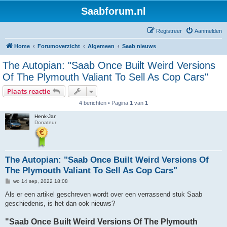
Saabforum.nl
Registreer
Aanmelden
Home
Forumoverzicht
Algemeen
Saab nieuws
The Autopian: "Saab Once Built Weird Versions
Of The Plymouth Valiant To Sell As Cop Cars"
Plaats reactie
4 berichten • Pagina
1
van
1
Henk-Jan
Donateur
The Autopian: "Saab Once Built Weird Versions Of
The Plymouth Valiant To Sell As Cop Cars"
B
wo 14 sep, 2022 18:08
e
r
Als er een artikel geschreven wordt over een verrassend stuk Saab
i
geschiedenis, is het dan ook nieuws?
c
h
t
"Saab Once Built Weird Versions Of The Plymouth