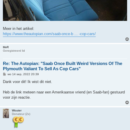
Meer in het artikel:
https://www.theautopian.com/saab-once-b ... -cop-cars/
MvR
Geregistreerd lid
Re: The Autopian: "Saab Once Built Weird Versions Of The
Plymouth Valiant To Sell As Cop Cars"
B
wo 14 sep, 2022 20:39
e
r
Dank voor dit! Ik wist dit niet.
i
c
h
Heb de link meteen naar een Amerikaanse vriend (en Saab-fan) gestuurd
t
voor zijn reactie.
Wouter
Donateur (2x)