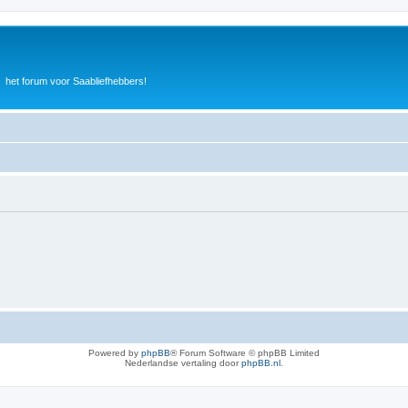
het forum voor Saabliefhebbers!
Powered by
phpBB
® Forum Software © phpBB Limited
Nederlandse vertaling door
phpBB.nl
.