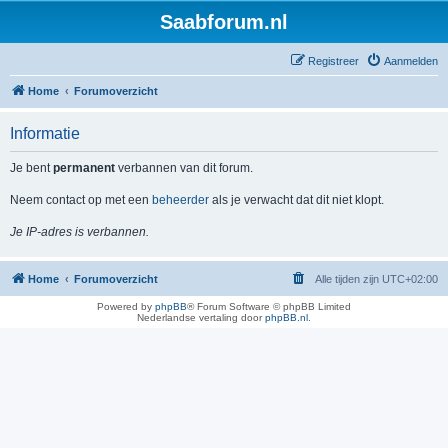
Saabforum.nl
Registreer
Aanmelden
Home
Forumoverzicht
Informatie
Je bent
permanent
verbannen van dit forum.
Neem contact op met een
beheerder
als je verwacht dat dit niet klopt.
Je IP-adres is verbannen.
Home
Forumoverzicht
Alle tijden zijn
UTC+02:00
Powered by
phpBB
® Forum Software © phpBB Limited
Nederlandse vertaling door
phpBB.nl
.