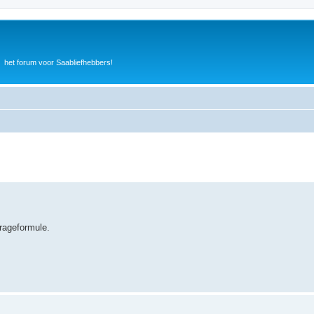
het forum voor Saabliefhebbers!
rageformule.