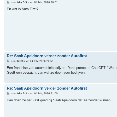
B
door
frits 9-3
»
wo 04 feb, 2026 20:51
e
r
En wat is Auto First?
i
c
h
t
Re: Saab Apeldoorn verder zonder Autofirst
B
door
MvR
»
wo 04 feb, 2026 20:55
e
r
Een franchise van automobielbedrijven. Deze prompt in ChatGPT: "Wat is 
i
Geeft een overzicht van wat ze doen voor bedrijven.
c
h
t
Re: Saab Apeldoorn verder zonder Autofirst
B
door
frits 9-3
»
wo 04 feb, 2026 21:00
e
r
Dan doen ze het vast goed bij Saab Apeldoorn dat ze zonder kunnen.
i
c
h
t