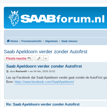
Home
Forumoverzicht
Algemeen
Saab nieuws
Saab Apeldoorn verder zonder Autofirst
Plaats reactie
Saab Apeldoorn verder zonder Autofirst
B
door
RoelandV
»
wo 04 feb, 2026 19:52
e
r
Las op Facebook dat Saab Apeldoorn verder gaat zonder de AutoFirst ga
i
Bron:
https://www.facebook.com/SaabApeldoorn/
c
h
t
Re: Saab Apeldoorn verder zonder Autofirst