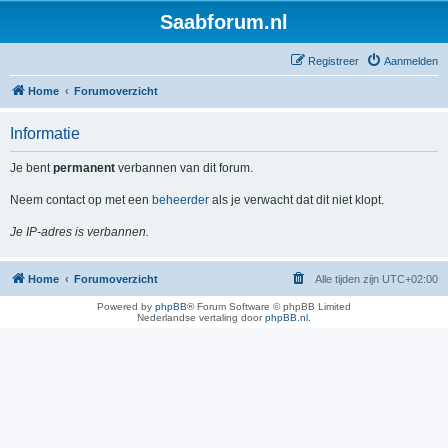
Saabforum.nl
Registreer
Aanmelden
Home
Forumoverzicht
Informatie
Je bent
permanent
verbannen van dit forum.
Neem contact op met een
beheerder
als je verwacht dat dit niet klopt.
Je IP-adres is verbannen.
Home
Forumoverzicht
Alle tijden zijn
UTC+02:00
Powered by
phpBB
® Forum Software © phpBB Limited
Nederlandse vertaling door
phpBB.nl
.