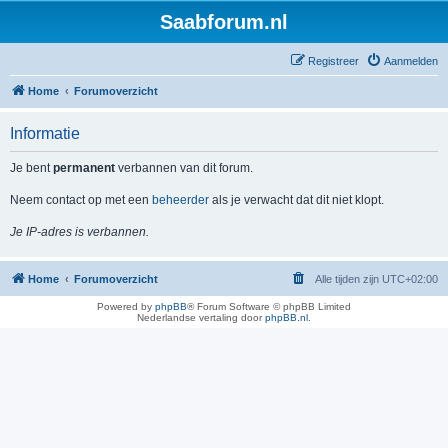
Saabforum.nl
Registreer
Aanmelden
Home
Forumoverzicht
Informatie
Je bent
permanent
verbannen van dit forum.
Neem contact op met een
beheerder
als je verwacht dat dit niet klopt.
Je IP-adres is verbannen.
Home
Forumoverzicht
Alle tijden zijn
UTC+02:00
Powered by
phpBB
® Forum Software © phpBB Limited
Nederlandse vertaling door
phpBB.nl
.