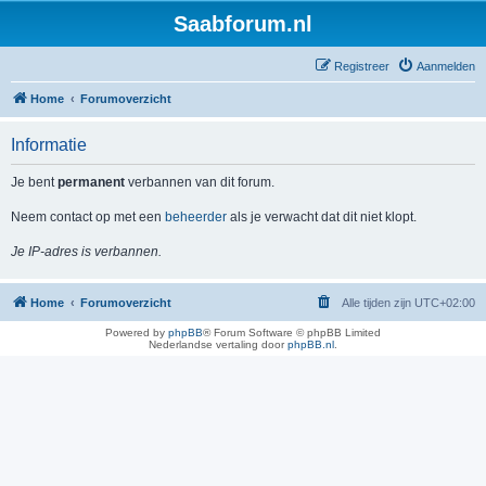
Saabforum.nl
Registreer
Aanmelden
Home
Forumoverzicht
Informatie
Je bent
permanent
verbannen van dit forum.
Neem contact op met een
beheerder
als je verwacht dat dit niet klopt.
Je IP-adres is verbannen.
Home
Forumoverzicht
Alle tijden zijn
UTC+02:00
Powered by
phpBB
® Forum Software © phpBB Limited
Nederlandse vertaling door
phpBB.nl
.