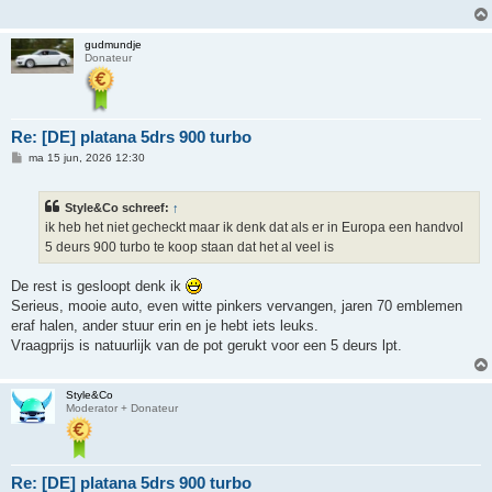
h
t
gudmundje
Donateur
Re: [DE] platana 5drs 900 turbo
B
ma 15 jun, 2026 12:30
e
r
i
Style&Co schreef:
↑
c
h
ik heb het niet gecheckt maar ik denk dat als er in Europa een handvol
t
5 deurs 900 turbo te koop staan dat het al veel is
De rest is gesloopt denk ik
Serieus, mooie auto, even witte pinkers vervangen, jaren 70 emblemen
eraf halen, ander stuur erin en je hebt iets leuks.
Vraagprijs is natuurlijk van de pot gerukt voor een 5 deurs lpt.
Style&Co
Moderator + Donateur
Re: [DE] platana 5drs 900 turbo