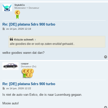
Style&Co
Moderator + Donateur
Re: [DE] platana 5drs 900 turbo
B
zo 14 jun, 2026 12:19
e
r
i
Krizzie schreef:
↑
c
h
alle goodies die er ooit op zaten eruit/af gehaald..
t
welke goodies waren dat dan?
caspar
Donateur (5x)
Re: [DE] platana 5drs 900 turbo
B
zo 14 jun, 2026 12:22
e
r
Is niet de auto van Eelco, die is naar Luxemburg gegaan.
i
c
h
Mooie auto!
t