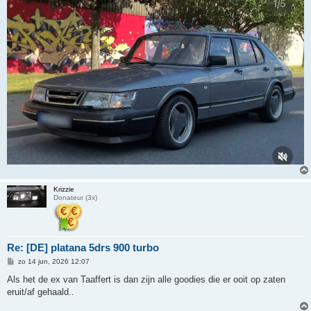
Krizzie
Donateur (3x)
Re: [DE] platana 5drs 900 turbo
B
zo 14 jun, 2026 12:07
e
r
Als het de ex van Taaffert is dan zijn alle goodies die er ooit op zaten
i
eruit/af gehaald..
c
h
t