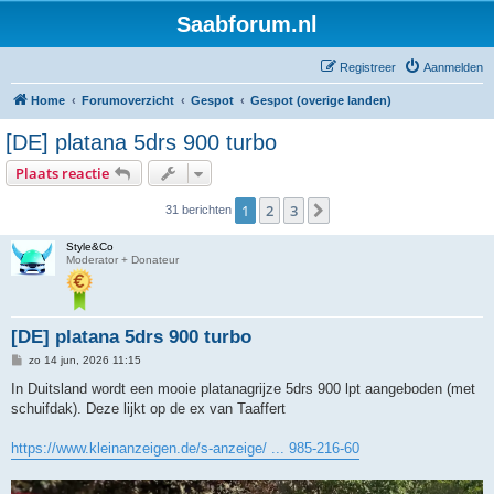
Saabforum.nl
Registreer
Aanmelden
Home
Forumoverzicht
Gespot
Gespot (overige landen)
[DE] platana 5drs 900 turbo
Plaats reactie
1
2
3
Volgende
31 berichten
Style&Co
Moderator + Donateur
[DE] platana 5drs 900 turbo
B
zo 14 jun, 2026 11:15
e
r
In Duitsland wordt een mooie platanagrijze 5drs 900 lpt aangeboden (met
i
schuifdak). Deze lijkt op de ex van Taaffert
c
h
t
https://www.kleinanzeigen.de/s-anzeige/ ... 985-216-60