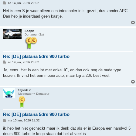
B
zo 14 jun, 2026 20:02
e
r
Het is een S-je waar alleen een intercooler in is gezet, dus zonder APC.
i
Dan heb je inderdaad geen kastje.
c
h
t
Saapie
Donateur (2x)
Re: [DE] platana 5drs 900 turbo
B
zo 14 jun, 2026 20:02
e
r
Ja, eens. Het is een lpt met enkel IC, en dan ook nog de oude type
i
buizen. Ik vind het een mooie auto, maar bijna 20k best veel.
c
h
t
Style&Co
Moderator + Donateur
Re: [DE] platana 5drs 900 turbo
B
ma 15 jun, 2026 11:32
e
r
ik heb het niet gecheckt maar ik denk dat als er in Europa een handvol 5
i
deurs 900 turbo te koop staan dat het al veel is
c