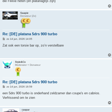
die Fikkie heten (en platanagrijs zijn)
c
h
t
Saapie
Donateur (2x)
Re: [DE] platana 5drs 900 turbo
B
zo 14 jun, 2026 14:05
e
r
Zat ook een torsie bar op, zo’n verstelbare
i
c
h
t
Style&Co
Moderator + Donateur
Re: [DE] platana 5drs 900 turbo
B
zo 14 jun, 2026 16:59
e
r
een 5drs 900 turbo is onderhand zeldzamer dan coupe's en cabrios.
i
Verfrissend om te zien
c
h
t
caspar