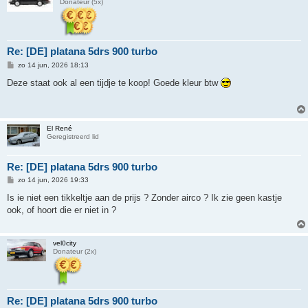
Donateur (5x)
Re: [DE] platana 5drs 900 turbo
B
zo 14 jun, 2026 18:13
e
r
Deze staat ook al een tijdje te koop! Goede kleur btw
i
c
h
t
El René
Geregistreerd lid
Re: [DE] platana 5drs 900 turbo
B
zo 14 jun, 2026 19:33
e
r
Is ie niet een tikkeltje aan de prijs ? Zonder airco ? Ik zie geen kastje
i
ook, of hoort die er niet in ?
c
h
t
vel0city
Donateur (2x)
Re: [DE] platana 5drs 900 turbo