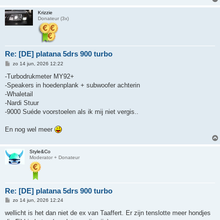
Krizzie
Donateur (3x)
Re: [DE] platana 5drs 900 turbo
B
zo 14 jun, 2026 12:22
e
r
-Turbodrukmeter MY92+
i
-Speakers in hoedenplank + subwoofer achterin
c
h
-Whaletail
t
-Nardi Stuur
-9000 Suéde voorstoelen als ik mij niet vergis..
En nog wel meer
Style&Co
Moderator + Donateur
Re: [DE] platana 5drs 900 turbo
B
zo 14 jun, 2026 12:24
e
r
wellicht is het dan niet de ex van Taaffert. Er zijn tenslotte meer hondjes
i