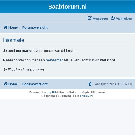
Saabforum.nl
Registreer
Aanmelden
Home
Forumoverzicht
Informatie
Je bent
permanent
verbannen van dit forum.
Neem contact op met een
beheerder
als je verwacht dat dit niet klopt.
Je IP-adres is verbannen.
Home
Forumoverzicht
Alle tijden zijn
UTC+02:00
Powered by
phpBB
® Forum Software © phpBB Limited
Nederlandse vertaling door
phpBB.nl
.