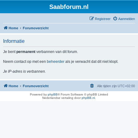
Saabforum.nl
Registreer
Aanmelden
Home
Forumoverzicht
Informatie
Je bent
permanent
verbannen van dit forum.
Neem contact op met een
beheerder
als je verwacht dat dit niet klopt.
Je IP-adres is verbannen.
Home
Forumoverzicht
Alle tijden zijn
UTC+02:00
Powered by
phpBB
® Forum Software © phpBB Limited
Nederlandse vertaling door
phpBB.nl
.