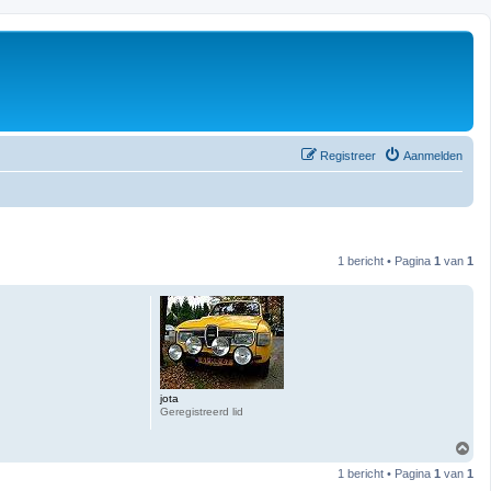
Registreer
Aanmelden
1 bericht • Pagina
1
van
1
jota
Geregistreerd lid
O
m
1 bericht • Pagina
1
van
1
h