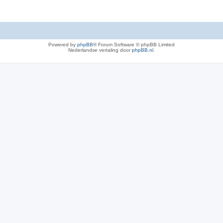
Powered by
phpBB
® Forum Software © phpBB Limited
Nederlandse vertaling door
phpBB.nl
.