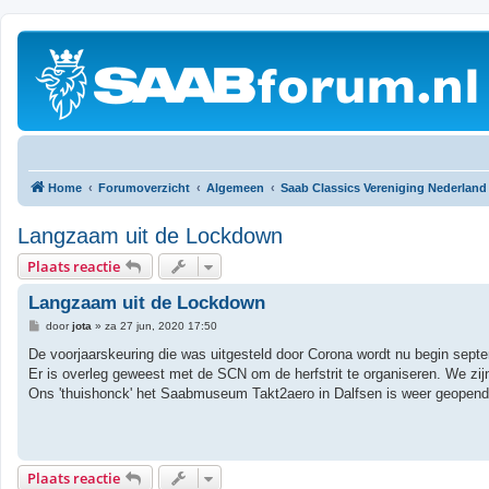
Home
Forumoverzicht
Algemeen
Saab Classics Vereniging Nederland
Langzaam uit de Lockdown
Plaats reactie
Langzaam uit de Lockdown
B
door
jota
»
za 27 jun, 2020 17:50
e
r
De voorjaarskeuring die was uitgesteld door Corona wordt nu begin sept
i
Er is overleg geweest met de SCN om de herfstrit te organiseren. We zij
c
h
Ons 'thuishonck' het Saabmuseum Takt2aero in Dalfsen is weer geopend 
t
Plaats reactie