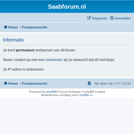
Saabforum.nl
Registreer
Aanmelden
Home
Forumoverzicht
Informatie
Je bent
permanent
verbannen van dit forum.
Neem contact op met een
beheerder
als je verwacht dat dit niet klopt.
Je IP-adres is verbannen.
Home
Forumoverzicht
Alle tijden zijn
UTC+02:00
Powered by
phpBB
® Forum Software © phpBB Limited
Nederlandse vertaling door
phpBB.nl
.