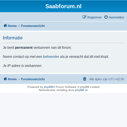
Saabforum.nl
Registreer
Aanmelden
Home
Forumoverzicht
Informatie
Je bent
permanent
verbannen van dit forum.
Neem contact op met een
beheerder
als je verwacht dat dit niet klopt.
Je IP-adres is verbannen.
Home
Forumoverzicht
Alle tijden zijn
UTC+02:00
Powered by
phpBB
® Forum Software © phpBB Limited
Nederlandse vertaling door
phpBB.nl
.