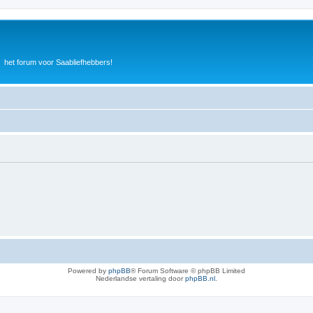
het forum voor Saabliefhebbers!
Powered by
phpBB
® Forum Software © phpBB Limited
Nederlandse vertaling door
phpBB.nl
.