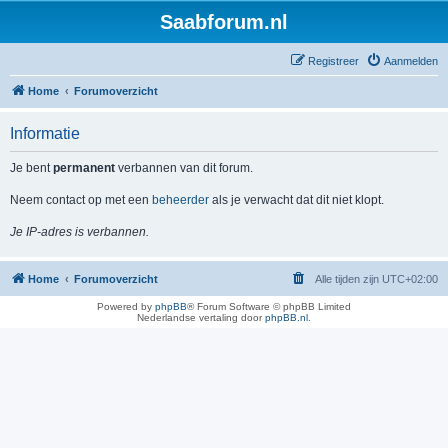
Saabforum.nl
Registreer
Aanmelden
Home
Forumoverzicht
Informatie
Je bent
permanent
verbannen van dit forum.
Neem contact op met een
beheerder
als je verwacht dat dit niet klopt.
Je IP-adres is verbannen.
Home
Forumoverzicht
Alle tijden zijn
UTC+02:00
Powered by
phpBB
® Forum Software © phpBB Limited
Nederlandse vertaling door
phpBB.nl
.