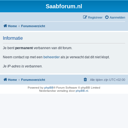
Saabforum.nl
Registreer
Aanmelden
Home
Forumoverzicht
Informatie
Je bent
permanent
verbannen van dit forum.
Neem contact op met een
beheerder
als je verwacht dat dit niet klopt.
Je IP-adres is verbannen.
Home
Forumoverzicht
Alle tijden zijn
UTC+02:00
Powered by
phpBB
® Forum Software © phpBB Limited
Nederlandse vertaling door
phpBB.nl
.