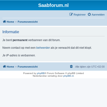
Saabforum.nl
Registreer
Aanmelden
Home
Forumoverzicht
Informatie
Je bent
permanent
verbannen van dit forum.
Neem contact op met een
beheerder
als je verwacht dat dit niet klopt.
Je IP-adres is verbannen.
Home
Forumoverzicht
Alle tijden zijn
UTC+02:00
Powered by
phpBB
® Forum Software © phpBB Limited
Nederlandse vertaling door
phpBB.nl
.