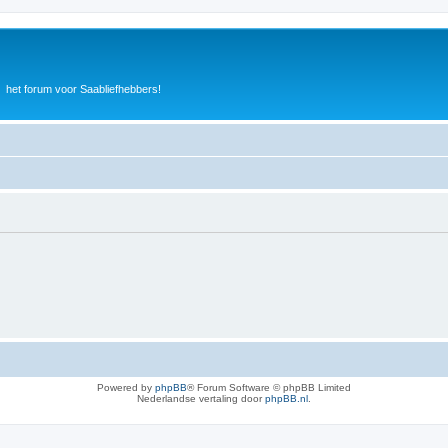
het forum voor Saabliefhebbers!
Powered by
phpBB
® Forum Software © phpBB Limited
Nederlandse vertaling door
phpBB.nl
.