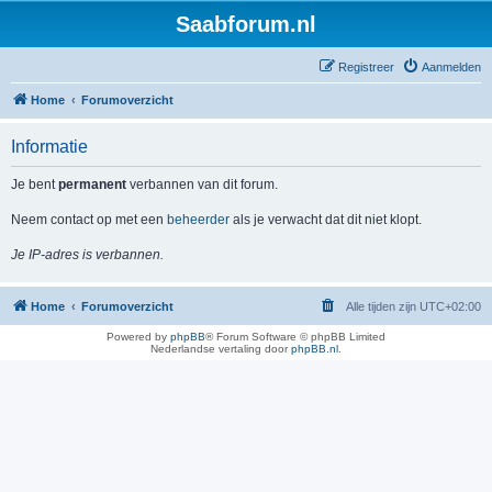
Saabforum.nl
Registreer
Aanmelden
Home
Forumoverzicht
Informatie
Je bent
permanent
verbannen van dit forum.
Neem contact op met een
beheerder
als je verwacht dat dit niet klopt.
Je IP-adres is verbannen.
Home
Forumoverzicht
Alle tijden zijn
UTC+02:00
Powered by
phpBB
® Forum Software © phpBB Limited
Nederlandse vertaling door
phpBB.nl
.