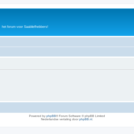
het forum voor Saabliefhebbers!
Powered by
phpBB
® Forum Software © phpBB Limited
Nederlandse vertaling door
phpBB.nl
.