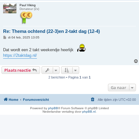
Paul Viking
Donateur (2x)
Re: Thema ochtend (22-3)en 2-takt dag (12-4)
B
di 04 feb, 2025 13:05
e
r
i
Dat wordt een 2 takt weekendje heerlijk
c
https://2taktdag.nl/
h
t
Plaats reactie
2 berichten • Pagina
1
van
1
Ga naar
Home
Forumoverzicht
Alle tijden zijn
UTC+02:00
Powered by
phpBB
® Forum Software © phpBB Limited
Nederlandse vertaling door
phpBB.nl
.