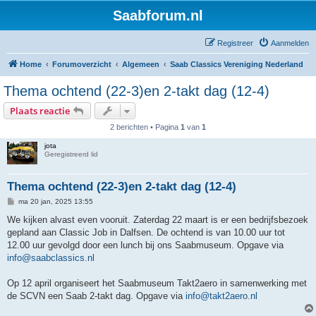
Saabforum.nl
Registreer
Aanmelden
Home
Forumoverzicht
Algemeen
Saab Classics Vereniging Nederland
Thema ochtend (22-3)en 2-takt dag (12-4)
Plaats reactie
2 berichten • Pagina
1
van
1
jota
Geregistreerd lid
Thema ochtend (22-3)en 2-takt dag (12-4)
B
ma 20 jan, 2025 13:55
e
r
We kijken alvast even vooruit. Zaterdag 22 maart is er een bedrijfsbezoek
i
gepland aan Classic Job in Dalfsen. De ochtend is van 10.00 uur tot
c
h
12.00 uur gevolgd door een lunch bij ons Saabmuseum. Opgave via
t
info@saabclassics.nl
Op 12 april organiseert het Saabmuseum Takt2aero in samenwerking met
de SCVN een Saab 2-takt dag. Opgave via
info@takt2aero.nl