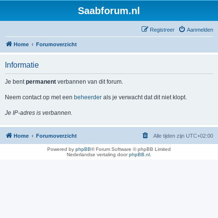
Saabforum.nl
Registreer
Aanmelden
Home
Forumoverzicht
Informatie
Je bent
permanent
verbannen van dit forum.
Neem contact op met een
beheerder
als je verwacht dat dit niet klopt.
Je IP-adres is verbannen.
Home
Forumoverzicht
Alle tijden zijn
UTC+02:00
Powered by
phpBB
® Forum Software © phpBB Limited
Nederlandse vertaling door
phpBB.nl
.