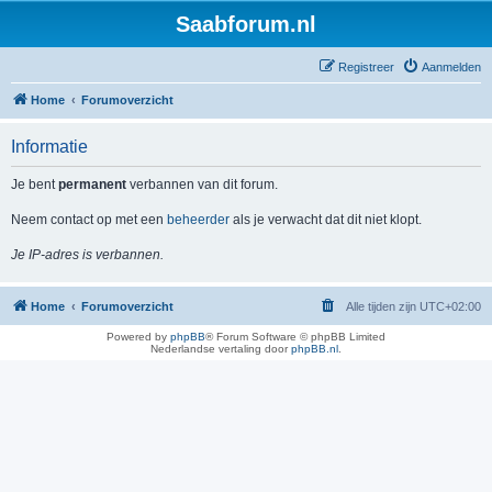
Saabforum.nl
Registreer
Aanmelden
Home
Forumoverzicht
Informatie
Je bent
permanent
verbannen van dit forum.
Neem contact op met een
beheerder
als je verwacht dat dit niet klopt.
Je IP-adres is verbannen.
Home
Forumoverzicht
Alle tijden zijn
UTC+02:00
Powered by
phpBB
® Forum Software © phpBB Limited
Nederlandse vertaling door
phpBB.nl
.