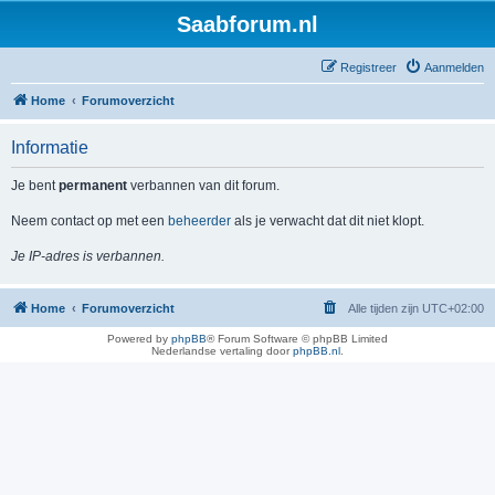
Saabforum.nl
Registreer
Aanmelden
Home
Forumoverzicht
Informatie
Je bent
permanent
verbannen van dit forum.
Neem contact op met een
beheerder
als je verwacht dat dit niet klopt.
Je IP-adres is verbannen.
Home
Forumoverzicht
Alle tijden zijn
UTC+02:00
Powered by
phpBB
® Forum Software © phpBB Limited
Nederlandse vertaling door
phpBB.nl
.