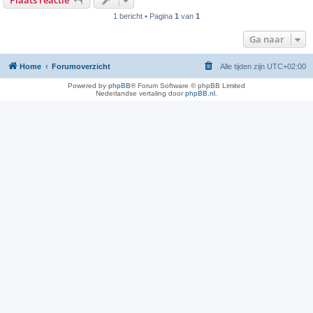
Plaats reactie
1 bericht • Pagina
1
van
1
Ga naar
Home
Forumoverzicht
Alle tijden zijn
UTC+02:00
Powered by
phpBB
® Forum Software © phpBB Limited
Nederlandse vertaling door
phpBB.nl
.