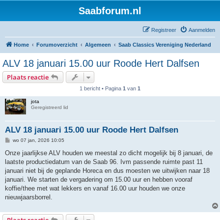
Saabforum.nl
Registreer
Aanmelden
Home
Forumoverzicht
Algemeen
Saab Classics Vereniging Nederland
ALV 18 januari 15.00 uur Roode Hert Dalfsen
Plaats reactie
1 bericht • Pagina
1
van
1
jota
Geregistreerd lid
ALV 18 januari 15.00 uur Roode Hert Dalfsen
B
wo 07 jan, 2026 10:05
e
r
Onze jaarlijkse ALV houden we meestal zo dicht mogelijk bij 8 januari, de
i
laatste productiedatum van de Saab 96. Ivm passende ruimte past 11
c
h
januari niet bij de geplande Horeca en dus moesten we uitwijken naar 18
t
januari. We starten de vergadering om 15.00 uur en hebben vooraf
koffie/thee met wat lekkers en vanaf 16.00 uur houden we onze
nieuwjaarsborrel.