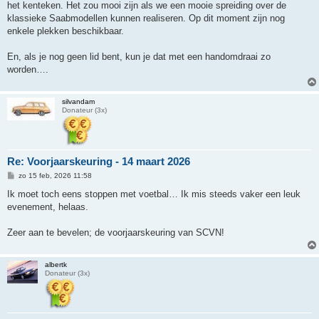
het kenteken. Het zou mooi zijn als we een mooie spreiding over de
klassieke Saabmodellen kunnen realiseren. Op dit moment zijn nog
enkele plekken beschikbaar.
En, als je nog geen lid bent, kun je dat met een handomdraai zo
worden….
silvandam
Donateur (3x)
Re: Voorjaarskeuring - 14 maart 2026
B
zo 15 feb, 2026 11:58
e
r
Ik moet toch eens stoppen met voetbal… Ik mis steeds vaker een leuk
i
evenement, helaas.
c
h
t
Zeer aan te bevelen; de voorjaarskeuring van SCVN!
albertk
Donateur (3x)