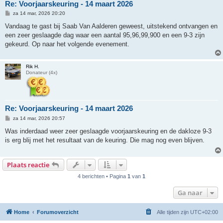
Re: Voorjaarskeuring - 14 maart 2026
B
za 14 mar, 2026 20:20
e
r
Vandaag te gast bij Saab Van Aalderen geweest, uitstekend ontvangen en
i
een zeer geslaagde dag waar een aantal 95,96,99,900 en een 9-3 zijn
c
h
gekeurd. Op naar het volgende evenement.
t
Rik H.
Donateur (4x)
Re: Voorjaarskeuring - 14 maart 2026
B
za 14 mar, 2026 20:57
e
r
Was inderdaad weer zeer geslaagde voorjaarskeuring en de dakloze 9-3
i
is erg blij met het resultaat van de keuring. Die mag nog even blijven.
c
h
t
Plaats reactie
4 berichten • Pagina
1
van
1
Ga naar
Home
Forumoverzicht
Alle tijden zijn
UTC+02:00