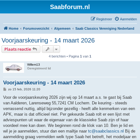
Saabforum.nl
Registreer
Aanmelden
Home
Forumoverzicht
Algemeen
Saab Classics Vereniging Nederland
Voorjaarskeuring - 14 maart 2026
Plaats reactie
4 berichten • Pagina
1
van
1
Willem13
Geregistreerd lid
Voorjaarskeuring - 14 maart 2026
B
zo 15 feb, 2026 11:20
e
r
Voor de voorjaarskeuring 2026 zijn wij op 14 maart a.s. te gast bij Saab
i
van Aalderen, Larenseweg 55,7241 CM Lochem. De keuring - steeds
c
h
verrassend nuttig, altijd bijzonder gezellig - heeft alle kenmerken van een
t
APK, maar is dat officieel niet. Per gekeurde Saab rolt er een lijst met
adviespunten uit waar de eigenaar van de klassieke Saab zijn of haar
voordeel mee kan doen. We beginnen rond de klok van 10. Ben je lid en
wil je je aanmelden, stuur dan een mailtje naar
tc@saabclassics.nl
Bij de
aanmelding graag vermelden welk type Saab het betreft, het modeljaar en