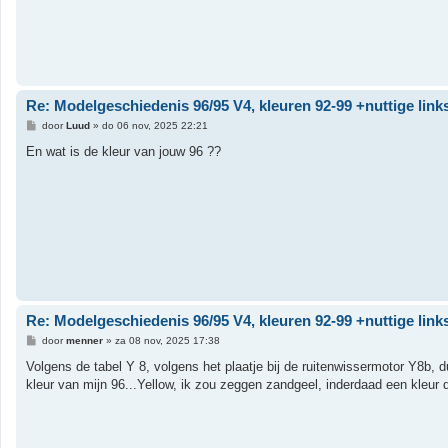
Re: Modelgeschiedenis 96/95 V4, kleuren 92-99 +nuttige link
B
door
Luud
»
do 06 nov, 2025 22:21
e
r
En wat is de kleur van jouw 96 ??
i
c
h
t
Re: Modelgeschiedenis 96/95 V4, kleuren 92-99 +nuttige link
B
door
menner
»
za 08 nov, 2025 17:38
e
r
Volgens de tabel Y 8, volgens het plaatje bij de ruitenwissermotor Y8b, d
i
kleur van mijn 96...Yellow, ik zou zeggen zandgeel, inderdaad een kleur di
c
h
t