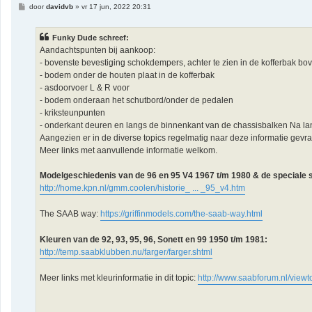
B
door
davidvb
»
vr 17 jun, 2022 20:31
e
r
i
Funky Dude schreef:
c
h
Aandachtspunten bij aankoop:
t
- bovenste bevestiging schokdempers, achter te zien in de kofferbak bo
- bodem onder de houten plaat in de kofferbak
- asdoorvoer L & R voor
- bodem onderaan het schutbord/onder de pedalen
- kriksteunpunten
- onderkant deuren en langs de binnenkant van de chassisbalken Na lan
Aangezien er in de diverse topics regelmatig naar deze informatie gevra
Meer links met aanvullende informatie welkom.
Modelgeschiedenis van de 96 en 95 V4 1967 t/m 1980 & de speciale s
http://home.kpn.nl/gmm.coolen/historie_ ... _95_v4.htm
The SAAB way:
https://griffinmodels.com/the-saab-way.html
Kleuren van de 92, 93, 95, 96, Sonett en 99 1950 t/m 1981:
http://temp.saabklubben.nu/farger/farger.shtml
Meer links met kleurinformatie in dit topic:
http://www.saabforum.nl/viewt