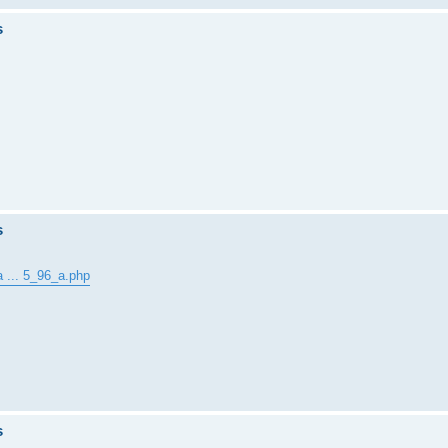
s
s
a ... 5_96_a.php
s