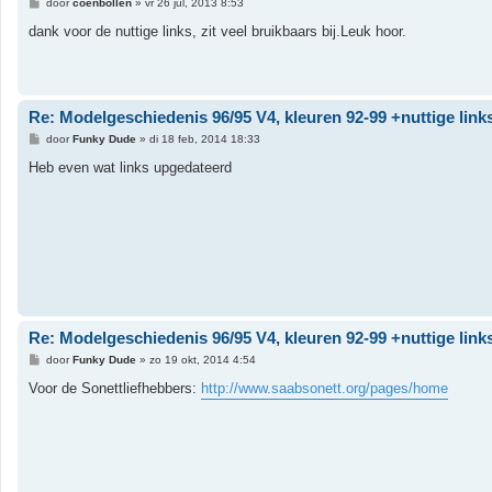
B
door
coenbollen
»
vr 26 jul, 2013 8:53
e
r
dank voor de nuttige links, zit veel bruikbaars bij.Leuk hoor.
i
c
h
t
Re: Modelgeschiedenis 96/95 V4, kleuren 92-99 +nuttige link
B
door
Funky Dude
»
di 18 feb, 2014 18:33
e
r
Heb even wat links upgedateerd
i
c
h
t
Re: Modelgeschiedenis 96/95 V4, kleuren 92-99 +nuttige link
B
door
Funky Dude
»
zo 19 okt, 2014 4:54
e
r
Voor de Sonettliefhebbers:
http://www.saabsonett.org/pages/home
i
c
h
t