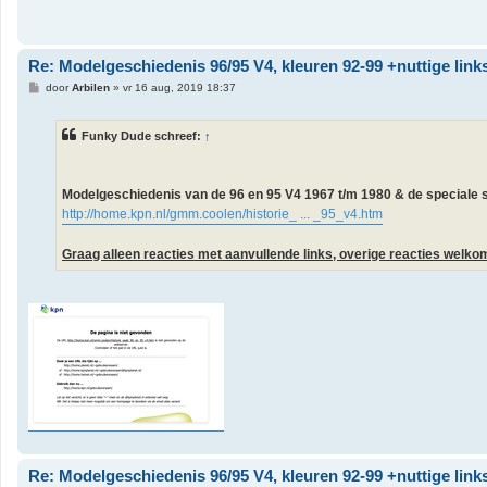
Re: Modelgeschiedenis 96/95 V4, kleuren 92-99 +nuttige link
B
door
Arbilen
»
vr 16 aug, 2019 18:37
e
r
i
Funky Dude schreef:
↑
c
h
t
Modelgeschiedenis van de 96 en 95 V4 1967 t/m 1980 & de speciale s
http://home.kpn.nl/gmm.coolen/historie_ ... _95_v4.htm
Graag alleen reacties met aanvullende links, overige reacties welkom
Re: Modelgeschiedenis 96/95 V4, kleuren 92-99 +nuttige link