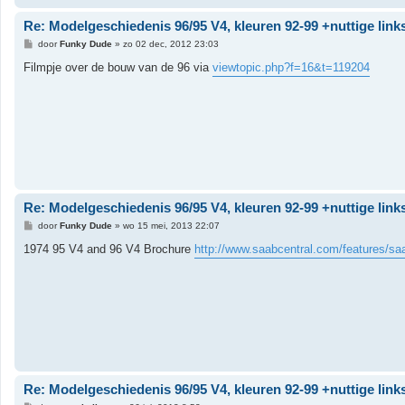
Re: Modelgeschiedenis 96/95 V4, kleuren 92-99 +nuttige link
B
door
Funky Dude
»
zo 02 dec, 2012 23:03
e
r
Filmpje over de bouw van de 96 via
viewtopic.php?f=16&t=119204
i
c
h
t
Re: Modelgeschiedenis 96/95 V4, kleuren 92-99 +nuttige link
B
door
Funky Dude
»
wo 15 mei, 2013 22:07
e
r
1974 95 V4 and 96 V4 Brochure
http://www.saabcentral.com/features/sa
i
c
h
t
Re: Modelgeschiedenis 96/95 V4, kleuren 92-99 +nuttige link