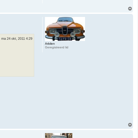
O
m
h
o
o
g
ma 24 okt, 2011 4:29
Arbilen
Geregistreerd lid
O
m
h
o