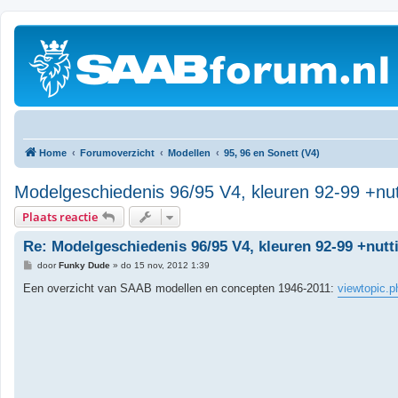
Home
Forumoverzicht
Modellen
95, 96 en Sonett (V4)
Modelgeschiedenis 96/95 V4, kleuren 92-99 +nutt
Plaats reactie
Re: Modelgeschiedenis 96/95 V4, kleuren 92-99 +nutti
B
door
Funky Dude
»
do 15 nov, 2012 1:39
e
r
Een overzicht van SAAB modellen en concepten 1946-2011:
viewtopic.
i
c
h
t