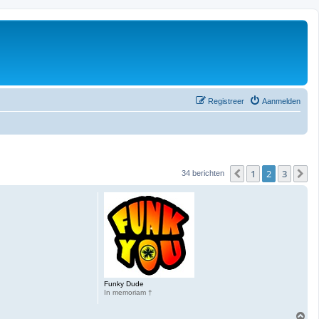
Registreer
Aanmelden
1
2
3
Vorige
V
34 berichten
Funky Dude
In memoriam †
O