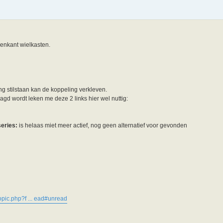
venkant wielkasten.
g stilstaan kan de koppeling verkleven.
agd wordt leken me deze 2 links hier wel nuttig:
eries:
is helaas miet meer actief, nog geen alternatief voor gevonden
opic.php?f ... ead#unread