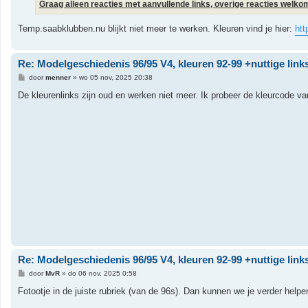
Graag alleen reacties met aanvullende links, overige reacties welkom
Temp.saabklubben.nu blijkt niet meer te werken. Kleuren vind je hier:
htt
Re: Modelgeschiedenis 96/95 V4, kleuren 92-99 +nuttige link
B
door
menner
»
wo 05 nov, 2025 20:38
e
r
De kleurenlinks zijn oud en werken niet meer. Ik probeer de kleurcode v
i
c
h
t
Re: Modelgeschiedenis 96/95 V4, kleuren 92-99 +nuttige link
B
door
MvR
»
do 06 nov, 2025 0:58
e
r
Fotootje in de juiste rubriek (van de 96s). Dan kunnen we je verder helpe
i
c