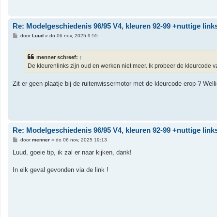
h
t
Re: Modelgeschiedenis 96/95 V4, kleuren 92-99 +nuttige link
B
door
Luud
»
do 06 nov, 2025 9:55
e
r
i
menner schreef:
↑
c
h
De kleurenlinks zijn oud en werken niet meer. Ik probeer de kleurcode 
t
Zit er geen plaatje bij de ruitenwissermotor met de kleurcode erop ? Well
Re: Modelgeschiedenis 96/95 V4, kleuren 92-99 +nuttige link
B
door
menner
»
do 06 nov, 2025 19:13
e
r
Luud, goeie tip, ik zal er naar kijken, dank!
i
c
h
In elk geval gevonden via de link !
t