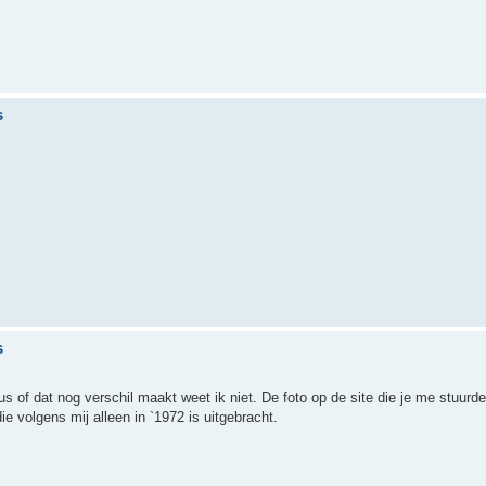
s
s
us of dat nog verschil maakt weet ik niet. De foto op de site die je me stuurd
e volgens mij alleen in `1972 is uitgebracht.