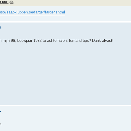
 per pb.
ps://saabklubben.se/farger/farger.shtml
s
an mijn 96, bouwjaar 1972 te achterhalen. Iemand tips? Dank alvast!
s
n.