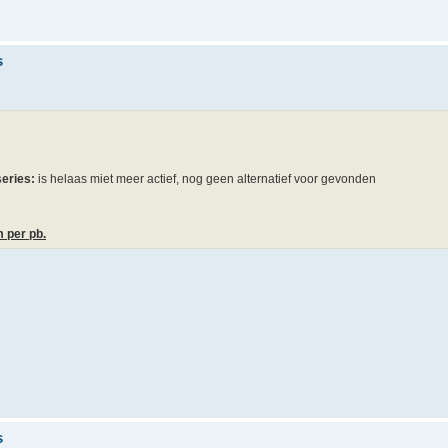
s
eries:
is helaas miet meer actief, nog geen alternatief voor gevonden
 per pb.
s