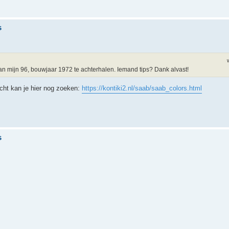
s
van mijn 96, bouwjaar 1972 te achterhalen. Iemand tips? Dank alvast!
icht kan je hier nog zoeken:
https://kontiki2.nl/saab/saab_colors.html
s