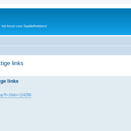
het forum voor Saabliefhebbers!
ige links
ge links
php?f=16&t=124296