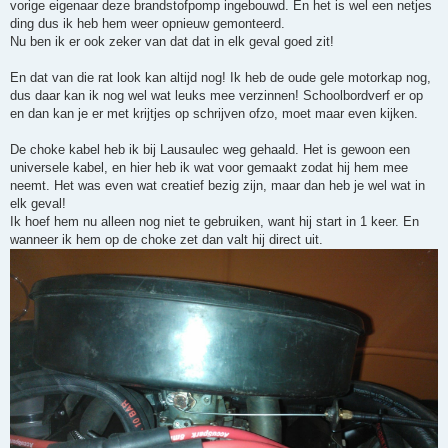
h
vorige eigenaar deze brandstofpomp ingebouwd. En het is wel een netjes
t
ding dus ik heb hem weer opnieuw gemonteerd.
Nu ben ik er ook zeker van dat dat in elk geval goed zit!
En dat van die rat look kan altijd nog! Ik heb de oude gele motorkap nog,
dus daar kan ik nog wel wat leuks mee verzinnen! Schoolbordverf er op
en dan kan je er met krijtjes op schrijven ofzo, moet maar even kijken.
De choke kabel heb ik bij Lausaulec weg gehaald. Het is gewoon een
universele kabel, en hier heb ik wat voor gemaakt zodat hij hem mee
neemt. Het was even wat creatief bezig zijn, maar dan heb je wel wat in
elk geval!
Ik hoef hem nu alleen nog niet te gebruiken, want hij start in 1 keer. En
wanneer ik hem op de choke zet dan valt hij direct uit.