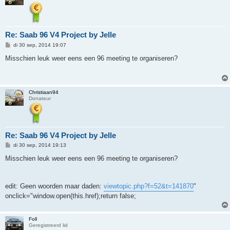
Re: Saab 96 V4 Project by Jelle
B
di 30 sep, 2014 19:07
e
r
Misschien leuk weer eens een 96 meeting te organiseren?
i
c
h
t
Christiaan94
Donateur
Re: Saab 96 V4 Project by Jelle
B
di 30 sep, 2014 19:13
e
r
Misschien leuk weer eens een 96 meeting te organiseren?
i
c
h
t
edit: Geen woorden maar daden:
viewtopic.php?f=52&t=141870
"
onclick="window.open(this.href);return false;
Foll
Geregistreerd lid