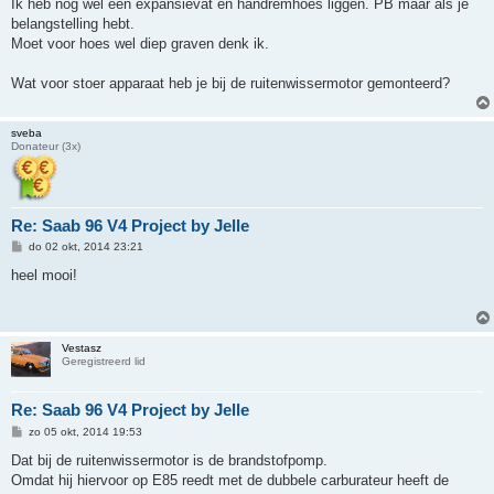
h
Ik heb nog wel een expansievat en handremhoes liggen. PB maar als je
t
belangstelling hebt.
Moet voor hoes wel diep graven denk ik.
Wat voor stoer apparaat heb je bij de ruitenwissermotor gemonteerd?
sveba
Donateur (3x)
Re: Saab 96 V4 Project by Jelle
B
do 02 okt, 2014 23:21
e
r
heel mooi!
i
c
h
t
Vestasz
Geregistreerd lid
Re: Saab 96 V4 Project by Jelle
B
zo 05 okt, 2014 19:53
e
r
Dat bij de ruitenwissermotor is de brandstofpomp.
i
Omdat hij hiervoor op E85 reedt met de dubbele carburateur heeft de
c