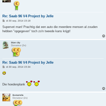
Re: Saab 96 V4 Project by Jelle
B
di 30 sep, 2014 15:18
e
r
Supervet man! Prachtig dat een auto die meerdere mensen al zouden
i
hebben "opgegeven" toch zo'n tweede kans krijgt!
c
h
t
blue city
Donateur (3x)
Re: Saab 96 V4 Project by Jelle
B
di 30 sep, 2014 15:34
e
r
i
c
h
t
Die hoedenplank
iluvsanela
Donateur (2x)