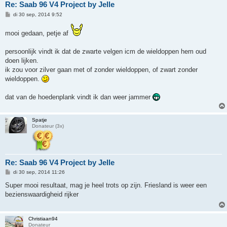
Re: Saab 96 V4 Project by Jelle
B
di 30 sep, 2014 9:52
e
r
mooi gedaan, petje af
i
c
h
persoonlijk vindt ik dat de zwarte velgen icm de wieldoppen hem oud
t
doen lijken.
ik zou voor zilver gaan met of zonder wieldoppen, of zwart zonder
wieldoppen.
dat van de hoedenplank vindt ik dan weer jammer
Spatje
Donateur (3x)
Re: Saab 96 V4 Project by Jelle
B
di 30 sep, 2014 11:26
e
r
Super mooi resultaat, mag je heel trots op zijn. Friesland is weer een
i
bezienswaardigheid rijker
c
h
t
Christiaan94
Donateur