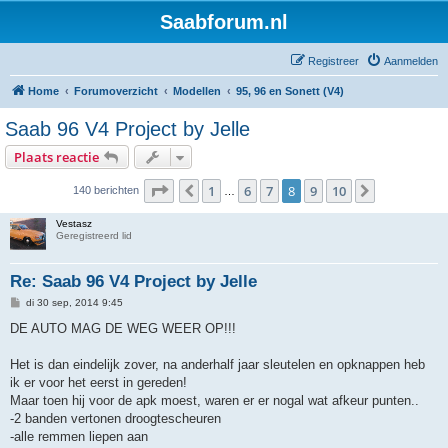
Saabforum.nl
Registreer
Aanmelden
Home
Forumoverzicht
Modellen
95, 96 en Sonett (V4)
Saab 96 V4 Project by Jelle
Plaats reactie
Pagina
8
van
10
1
6
7
8
9
10
Vorige
Volgende
140 berichten
…
Vestasz
Geregistreerd lid
Re: Saab 96 V4 Project by Jelle
B
di 30 sep, 2014 9:45
e
r
DE AUTO MAG DE WEG WEER OP!!!
i
c
h
Het is dan eindelijk zover, na anderhalf jaar sleutelen en opknappen heb
t
ik er voor het eerst in gereden!
Maar toen hij voor de apk moest, waren er er nogal wat afkeur punten..
-2 banden vertonen droogtescheuren
-alle remmen liepen aan