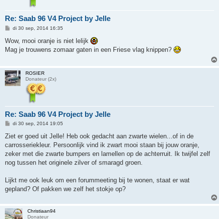
Re: Saab 96 V4 Project by Jelle
B
di 30 sep, 2014 16:35
e
r
Wow, mooi oranje is niet lelijk
i
Mag je trouwens zomaar gaten in een Friese vlag knippen?
c
h
t
ROSIER
Donateur (2x)
Re: Saab 96 V4 Project by Jelle
B
di 30 sep, 2014 19:05
e
r
Ziet er goed uit Jelle! Heb ook gedacht aan zwarte wielen...of in de
i
carrosseriekleur. Persoonlijk vind ik zwart mooi staan bij jouw oranje,
c
h
zeker met die zwarte bumpers en lamellen op de achterruit. Ik twijfel zelf
t
nog tussen het originele zilver of smaragd groen.
Lijkt me ook leuk om een forummeeting bij te wonen, staat er wat
gepland? Of pakken we zelf het stokje op?
Christiaan94
Donateur