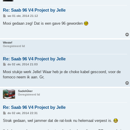
Re: Saab 96 V4 Project by Jelle
B
wo 01 okt, 2014 21:12
e
r
Mooi gedaan zeg! Dat is een gave 96 geworden
i
c
h
t
Westef
Geregistreerd lid
Re: Saab 96 V4 Project by Jelle
B
do 02 okt, 2014 21:03
e
r
Mooi stukje werk Jelle! Waar heb je de choke kabel gescoord, voor de
i
fomoco neem ik aan. Gr,
c
h
t
Sadelrûker
Geregistreerd lid
Re: Saab 96 V4 Project by Jelle
B
do 02 okt, 2014 22:31
e
r
Strak gedaan, wel jammer dat de rat-look nu helemaal verpest is.
i
c