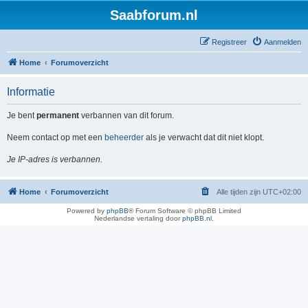
Saabforum.nl
Registreer
Aanmelden
Home
Forumoverzicht
Informatie
Je bent
permanent
verbannen van dit forum.
Neem contact op met een
beheerder
als je verwacht dat dit niet klopt.
Je IP-adres is verbannen.
Home
Forumoverzicht
Alle tijden zijn
UTC+02:00
Powered by
phpBB
® Forum Software © phpBB Limited
Nederlandse vertaling door
phpBB.nl
.