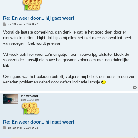
Re: En weer door... hij gaat weer!
B
za 30 mei, 2026 9:24
e
r
Vooral de laatste opmerking, dan denk je dat je het goed doet door er
i
nieuw in te zetten, blijkt dat bijna bij alles het niet meer de kwaliteit heeft
c
h
van vroeger . Gek wordt je ervan.
t
Vd week ook hier weer zo’n dingetje , een nieuwe lpg afsluiter bleek de
stoorzender , terwijl die ouwe het gewoon volhouden met een duidelijke
klik
Overigens wat het opladen betreft, volgens mij heb ik ooit eens in een ver
verleden problemen gehad door defect indicatie lampje
redmervand
Donateur (6x)
Re: En weer door... hij gaat weer!
B
za 30 mei, 2026 9:26
e
r