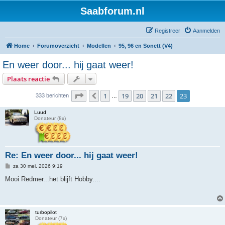
Saabforum.nl
Registreer
Aanmelden
Home
Forumoverzicht
Modellen
95, 96 en Sonett (V4)
En weer door... hij gaat weer!
Plaats reactie
Pagina
23
van
23
1
19
20
21
22
23
Vorige
333 berichten
…
Luud
Donateur (8x)
Re: En weer door... hij gaat weer!
B
za 30 mei, 2026 9:19
e
r
Mooi Redmer...het blijft Hobby....
i
c
h
t
turbopilot
Donateur (7x)