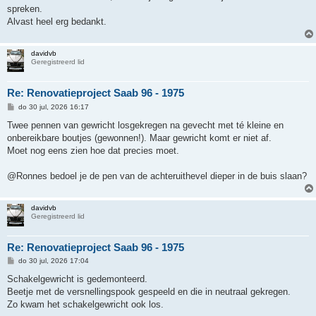
h
spreken.
t
Alvast heel erg bedankt.
davidvb
Geregistreerd lid
Re: Renovatieproject Saab 96 - 1975
B
do 30 jul, 2026 16:17
e
r
Twee pennen van gewricht losgekregen na gevecht met té kleine en
i
onbereikbare boutjes (gewonnen!). Maar gewricht komt er niet af.
c
h
Moet nog eens zien hoe dat precies moet.
t
@Ronnes bedoel je de pen van de achteruithevel dieper in de buis slaan?
davidvb
Geregistreerd lid
Re: Renovatieproject Saab 96 - 1975
B
do 30 jul, 2026 17:04
e
r
Schakelgewricht is gedemonteerd.
i
Beetje met de versnellingspook gespeeld en die in neutraal gekregen.
c
h
Zo kwam het schakelgewricht ook los.
t