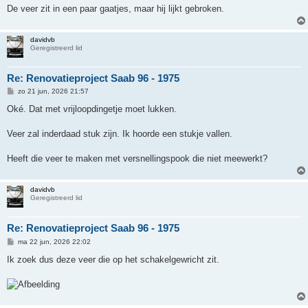
De veer zit in een paar gaatjes, maar hij lijkt gebroken.
davidvb
Geregistreerd lid
Re: Renovatieproject Saab 96 - 1975
B
zo 21 jun, 2026 21:57
e
r
Oké. Dat met vrijloopdingetje moet lukken.
i
c
h
Veer zal inderdaad stuk zijn. Ik hoorde een stukje vallen.
t
Heeft die veer te maken met versnellingspook die niet meewerkt?
davidvb
Geregistreerd lid
Re: Renovatieproject Saab 96 - 1975
B
ma 22 jun, 2026 22:02
e
r
Ik zoek dus deze veer die op het schakelgewricht zit.
i
c
h
t