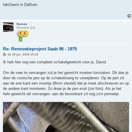
e
r
takt2aero in Dalfsen.
i
c
h
t
Ronnes
Donateur (2x)
Re: Renovatieproject Saab 96 - 1975
B
do 25 jun, 2026 15:23
e
r
Ik heb hier nog een compleet schakelgewricht voor je, David.
i
c
h
Om de veer te vervangen zul je het gewricht moeten losmaken. Dit doe je
t
door de conische pen op de schakelstang te verwijderen. Op de pen zit
aan de ene kant een moertje (8mm sleutel) dat je moet afschroeven en op
de andere kant monteren. Zo draai je de pen eruit (zie foto). Als je het
hele gewricht wil vervangen: aan de bovenkant zit nog zo'n pennetje.