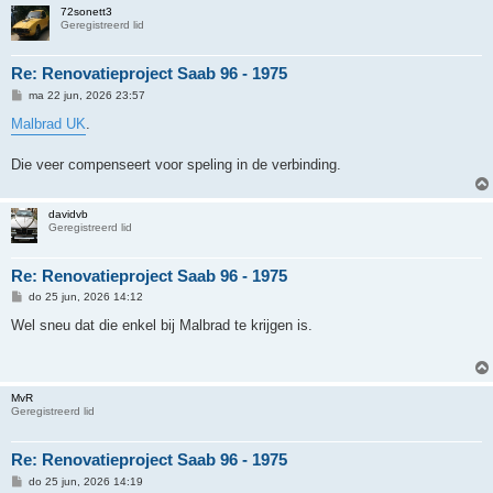
72sonett3
Geregistreerd lid
Re: Renovatieproject Saab 96 - 1975
B
ma 22 jun, 2026 23:57
e
r
Malbrad UK
.
i
c
h
Die veer compenseert voor speling in de verbinding.
t
davidvb
Geregistreerd lid
Re: Renovatieproject Saab 96 - 1975
B
do 25 jun, 2026 14:12
e
r
Wel sneu dat die enkel bij Malbrad te krijgen is.
i
c
h
t
MvR
Geregistreerd lid
Re: Renovatieproject Saab 96 - 1975
B
do 25 jun, 2026 14:19