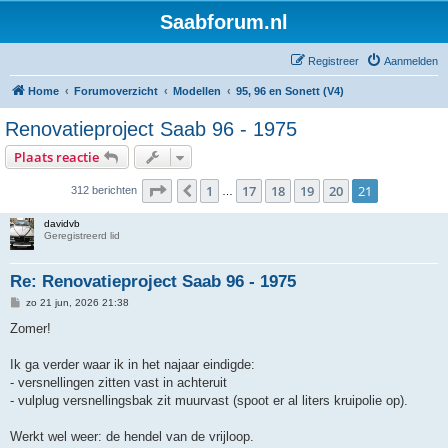
Saabforum.nl
Registreer
Aanmelden
Home
Forumoverzicht
Modellen
95, 96 en Sonett (V4)
Renovatieproject Saab 96 - 1975
Plaats reactie
Pagina
21
van
21
1
17
18
19
20
21
Vorige
312 berichten
…
davidvb
Geregistreerd lid
Re: Renovatieproject Saab 96 - 1975
B
zo 21 jun, 2026 21:38
e
r
Zomer!
i
c
h
Ik ga verder waar ik in het najaar eindigde:
t
- versnellingen zitten vast in achteruit
- vulplug versnellingsbak zit muurvast (spoot er al liters kruipolie op).
Werkt wel weer: de hendel van de vrijloop.