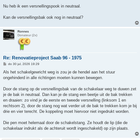
Nu heb ik een versnellingspook in neutraal.
Kan de versnellingsbak ook nog in neutraal?
Ronnes
Donateur (2x)
Re: Renovatieproject Saab 96 - 1975
B
do 30 jul, 2026 19:29
e
r
Als het schakelgewricht weg is zou je de hendel aan het stuur
i
ongehinderd in alle richtingen moeten kunnen bewegen.
c
h
t
Door de stang op de versnellingsbak van de schakelaar weg te duwen zet
je de bak in neutraal. Dan kan je de stang een beetje uit de bak trekken
en draaien: zo vind je de eerste en tweede versnelling (linksom 1 en
rechtsom 2), door de stang nog wat verder uit de bak te trekken kom je bij
drie en vier terecht. De koppeling moet hiervoor niet ingedrukt worden.
Die pen moet helemaal door de schakelstang. Ze houdt de lip (die de
schakelaar indrukt als de achteruit wordt ingeschakeld) op zijn plaats.