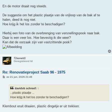
En de motor draait nog steeds.
De suggestie om het plastic plaatje van de vrijloop van de bak af te
halen, deed ik nog niet.
Hoe krijg ik het los zonder te beschadigen?
Hierbij een foto van de overbrenging van versnellingspook naar bak.
Daar is een veer los. Hoe bevestig ik die weer?
Kan dat de oorzaak zijn van vastzittende pook?
72sonett3
Geregistreerd lid
Re: Renovatieproject Saab 96 - 1975
B
zo 21 jun, 2026 21:46
e
r
i
davidvb schreef:
↑
c
h
...plastic plaatje ...
t
Hoe krijg ik het los zonder te beschadigen?
Klembout eruit draaien, plastic dingetje er uit trekken.