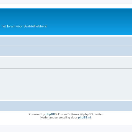
het forum voor Saabliefhebbers!
Powered by
phpBB
® Forum Software © phpBB Limited
Nederlandse vertaling door
phpBB.nl
.