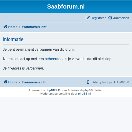
Saabforum.nl
Registreer
Aanmelden
Home
Forumoverzicht
Informatie
Je bent
permanent
verbannen van dit forum.
Neem contact op met een
beheerder
als je verwacht dat dit niet klopt.
Je IP-adres is verbannen.
Home
Forumoverzicht
Alle tijden zijn
UTC+02:00
Powered by
phpBB
® Forum Software © phpBB Limited
Nederlandse vertaling door
phpBB.nl
.