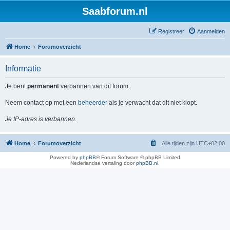
Saabforum.nl
Registreer
Aanmelden
Home
Forumoverzicht
Informatie
Je bent
permanent
verbannen van dit forum.
Neem contact op met een
beheerder
als je verwacht dat dit niet klopt.
Je IP-adres is verbannen.
Home
Forumoverzicht
Alle tijden zijn
UTC+02:00
Powered by
phpBB
® Forum Software © phpBB Limited
Nederlandse vertaling door
phpBB.nl
.