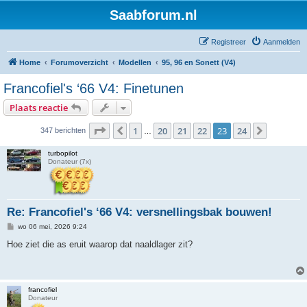
Saabforum.nl
Registreer
Aanmelden
Home
Forumoverzicht
Modellen
95, 96 en Sonett (V4)
Francofiel's ‘66 V4: Finetunen
Plaats reactie
Pagina
23
van
24
1
20
21
22
23
24
Vorige
Volgend
347 berichten
…
turbopilot
Donateur (7x)
Re: Francofiel's ‘66 V4: versnellingsbak bouwen!
B
wo 06 mei, 2026 9:24
e
r
Hoe ziet die as eruit waarop dat naaldlager zit?
i
c
h
t
francofiel
Donateur