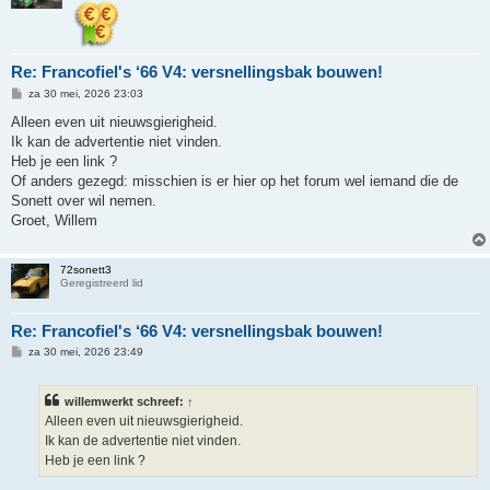
Re: Francofiel's ‘66 V4: versnellingsbak bouwen!
B
za 30 mei, 2026 23:03
e
r
Alleen even uit nieuwsgierigheid.
i
Ik kan de advertentie niet vinden.
c
h
Heb je een link ?
t
Of anders gezegd: misschien is er hier op het forum wel iemand die de
Sonett over wil nemen.
Groet, Willem
72sonett3
Geregistreerd lid
Re: Francofiel's ‘66 V4: versnellingsbak bouwen!
B
za 30 mei, 2026 23:49
e
r
i
willemwerkt schreef:
↑
c
h
Alleen even uit nieuwsgierigheid.
t
Ik kan de advertentie niet vinden.
Heb je een link ?