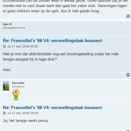
schroefdraad van de zender weer in elkaar gezet. Goed opletten dat je die
zender niet te vast draait want dan gaat het zeker stuk. Vanmorgen lagen
er geen vlekken meer op de oprit, dus ik heb goede hoop…
Alex B
Geregistreerd lid
Re: Francofiel's ‘66 V4: versnellingsbak bouwen!
B
zo 17 mei, 2026 20:00
e
r
Heb je met dat afdichtmiddel nog wel stroomgeleiding zodat het rode
i
lampje aangaat bij te lage druk?
c
h
t
Alex
francofiel
Donateur
Re: Francofiel's ‘66 V4: versnellingsbak bouwen!
B
zo 17 mei, 2026 20:00
e
r
Ja, het lampje werkt prima.
i
c
h