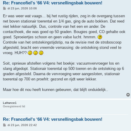
Re: Francofiel's ‘66 V4: versnellingsbak bouwen!
B
di 23 jun, 2026 10:06
e
r
Er was weer wat vaags... bij het rustig rijden, zeg in de overgang tussen
i
net boven stationair toerental en 1/4 gas, ging de auto bokken. Dat reed
c
h
niet lekker natuurlijk. Dus, controle van het een en ander. De
t
contacthoek, die was goed op 50 graden. Bougies goed, CO gehalte ook
goed. Sproeiertjes schoon en geen valse lucht. hmmm.
Controle van het ontstekingstijdstip, na de revisie met de stroboscoop
afgesteld, bracht een vreemde verrassing: de ontsteking stond veel te
vroeg. HUH??
Soit, opnieuw afstellen volgens het boekje: vacuumvervroeger los en
slang afgedopt. Stationair toerental op 500 toeren en de ontsteking op 6
graden afgesteld. Daarna de vervroeging weer aangesloten, stationair
toerental op 700 en proefrit: gezond en rijdt weer lekker.
Maar hoe dit nou heeft kunnen gebeuren, dat blijft onduidelijk..
Lafrance1
Geregistreerd lid
Re: Francofiel's ‘66 V4: versnellingsbak bouwen!
B
di 23 jun, 2026 22:42
e