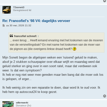
t
72sonett3
Geregistreerd lid
Re: Francofiel's ‘66 V4: dagelijks vervoer
B
za 30 mei, 2026 21:32
e
r
i
francofiel schreef:
↑
c
h
... even terug ... Heeft iemand ervaring met het loskomen van de moeren
t
van de versnellingsbak? En met name het loskomen van de moer van
de pignon-as (die overigens linkse draad heeft?
Mijn Sonett begon de afgelopen weken een 'ruisend' geluid te maken,
alsof je 2 stukken schuurpapier over elkaar wrijft en maandag werd dat
geluid sterker en ging over in een soort ratel, maar dat verdween ook
weer. Is dat een symptoom?
Ik heb er nog niet weer mee gereden maar ben bang dat die moer ook los
is gelopen, of erger...
Ik heb weinig zin om een reparatie te doen, daar word ik te oud voor. Ik
heb hem op autoscout24 te koop gezet.
willemwerkt
Donateur (3x)