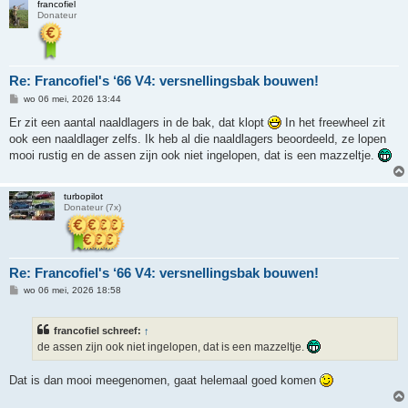
francofiel
Donateur
Re: Francofiel's ‘66 V4: versnellingsbak bouwen!
B
wo 06 mei, 2026 13:44
e
r
Er zit een aantal naaldlagers in de bak, dat klopt
In het freewheel zit
i
ook een naaldlager zelfs. Ik heb al die naaldlagers beoordeeld, ze lopen
c
h
mooi rustig en de assen zijn ook niet ingelopen, dat is een mazzeltje.
t
turbopilot
Donateur (7x)
Re: Francofiel's ‘66 V4: versnellingsbak bouwen!
B
wo 06 mei, 2026 18:58
e
r
i
francofiel schreef:
↑
c
h
de assen zijn ook niet ingelopen, dat is een mazzeltje.
t
Dat is dan mooi meegenomen, gaat helemaal goed komen