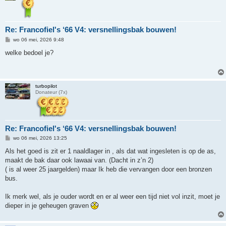
Re: Francofiel's ‘66 V4: versnellingsbak bouwen!
B
wo 06 mei, 2026 9:48
e
r
welke bedoel je?
i
c
h
t
turbopilot
Donateur (7x)
Re: Francofiel's ‘66 V4: versnellingsbak bouwen!
B
wo 06 mei, 2026 13:25
e
r
Als het goed is zit er 1 naaldlager in , als dat wat ingesleten is op de as,
i
maakt de bak daar ook lawaai van. (Dacht in z’n 2)
c
h
( is al weer 25 jaargelden) maar Ik heb die vervangen door een bronzen
t
bus.
Ik merk wel, als je ouder wordt en er al weer een tijd niet vol inzit, moet je
dieper in je geheugen graven