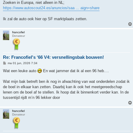
Zoeken in Europa, niet alleen in NL;
https://www.autoscout24.es/anuncios/saa ... aign=share
Ik zal de auto ook hier op SF marktplaats zetten.
francofiel
Donateur
Re: Francofiel's ‘66 V4: versnellingsbak bouwen!
B
ma 01 jun, 2026 7:34
e
r
Wat een leuke auto
En wat jammer dat ik al een 96 heb….
i
c
h
Wat mijn bak betreft ben ik nog in afwachting van wat onderdelen zodat ik
t
de boel in elkaar kan zetten. Daarbij kan ik ook het meetgereedschap
lenen om de boel af te stellen. Ik hoop dat ik binnenkort verder kan. In de
tussentijd rijdt m’n 96 lekker door
francofiel
Donateur