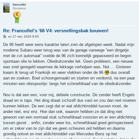
francofiel
Donateur
Re: Francofiel's ‘66 V4: versnellingsbak bouwen!
B
zo 17 mei, 2026 9:05
e
r
De 96 heeft weer eens karakter laten zien de afgelopen week. Nadat mijn
i
moderne Subaru weer terug was van de garage vanwege “een dingetje
c
h
met de cvt automaat” voelde de 96 zich kennelijk gepasseerd en begon
t
spontaan olie te lekken. Oliedrukzender lek. Geen probleem, een nieuwe
was snel geregeld waarmee de lekkage verholpen was. Not…. Gisteren
kwam ik terug uit Frankrijk en weer vlekken onder de 96
dus overall
aan en zoeken. Boel schoongemaakt en starten en verdomd, na een paar
minuten een oliespoortje: langs het schroefdraad van de oliedrukzender.
Nou is dat een een, voor mij, debiele constructie. De zender heeft Engels
draad en is taps. Het ding draait zichzelf dus vast en zou dan niet moeten
kunnen lekken. De een zegt dat er wat afdichtmiddel tussen moet, de
ander niet, enz enz. Hoe dan ook, waarom hebben ze dat ding niet
gewoon van een normaal stuk schroefdraad voorzien en er een afdichtring
tussen gezet .. enfin, zender weer los, schroefdraad goed geïnspecteerd
om er zeker van te zijn dat we geen scheuren oid hebben en daarna
grondig ontvet en met afdichtmiddel van Mercedes-Benz op het