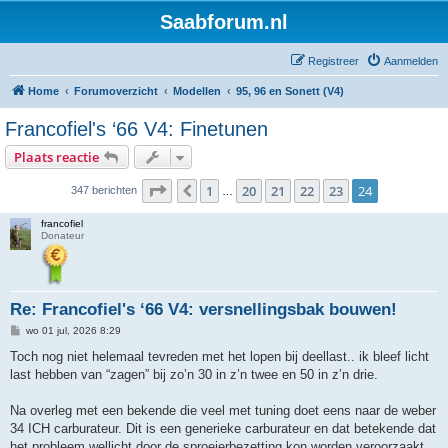
Saabforum.nl
Registreer
Aanmelden
Home
Forumoverzicht
Modellen
95, 96 en Sonett (V4)
Francofiel's ‘66 V4: Finetunen
Plaats reactie
Pagina
24
van
24
1
20
21
22
23
24
Vorige
347 berichten
…
francofiel
Donateur
Re: Francofiel's ‘66 V4: versnellingsbak bouwen!
B
wo 01 jul, 2026 8:29
e
r
Toch nog niet helemaal tevreden met het lopen bij deellast.. ik bleef licht
i
last hebben van “zagen” bij zo’n 30 in z’n twee en 50 in z’n drie.
c
h
t
Na overleg met een bekende die veel met tuning doet eens naar de weber
34 ICH carburateur. Dit is een generieke carburateur en dat betekende dat
het probleem wellicht door de sproeierbezetting kon worden veroorzaakt.