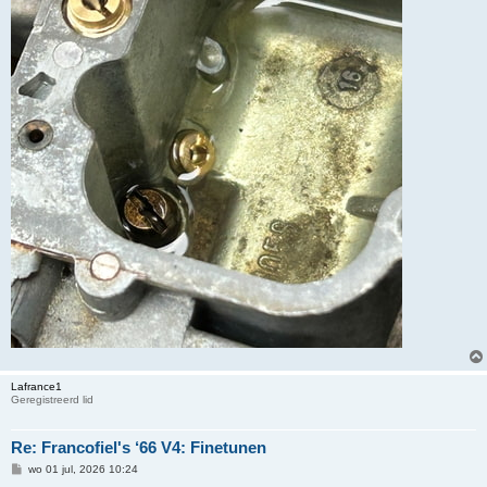
Lafrance1
Geregistreerd lid
Re: Francofiel's ‘66 V4: Finetunen
B
wo 01 jul, 2026 10:24
e