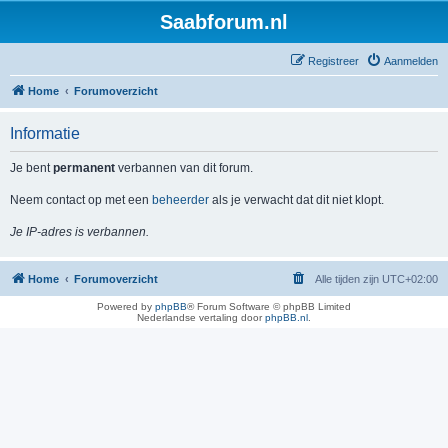
Saabforum.nl
Registreer
Aanmelden
Home
Forumoverzicht
Informatie
Je bent
permanent
verbannen van dit forum.
Neem contact op met een
beheerder
als je verwacht dat dit niet klopt.
Je IP-adres is verbannen.
Home
Forumoverzicht
Alle tijden zijn
UTC+02:00
Powered by
phpBB
® Forum Software © phpBB Limited
Nederlandse vertaling door
phpBB.nl
.