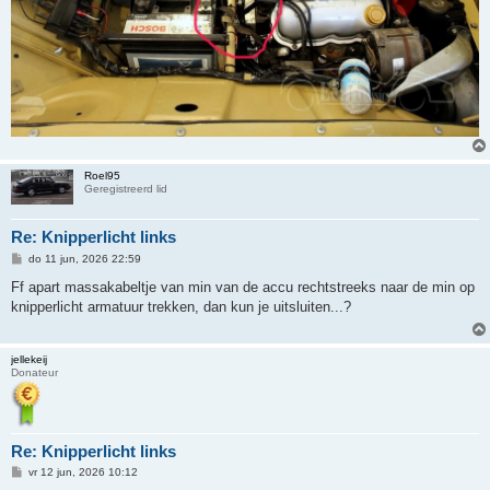
Roel95
Geregistreerd lid
Re: Knipperlicht links
B
do 11 jun, 2026 22:59
e
r
Ff apart massakabeltje van min van de accu rechtstreeks naar de min op
i
knipperlicht armatuur trekken, dan kun je uitsluiten...?
c
h
t
jellekeij
Donateur
Re: Knipperlicht links
B
vr 12 jun, 2026 10:12
e