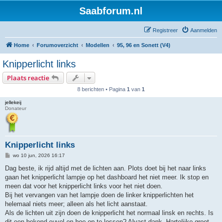
Saabforum.nl
Registreer
Aanmelden
Home
Forumoverzicht
Modellen
95, 96 en Sonett (V4)
Knipperlicht links
Plaats reactie
8 berichten • Pagina
1
van
1
jellekeij
Donateur
Knipperlicht links
B
wo 10 jun, 2026 16:17
e
r
Dag beste, ik rijd altijd met de lichten aan. Plots doet bij het naar links
i
gaan het knipperlicht lampje op het dashboard het niet meer. Ik stop en
c
h
meen dat voor het knipperlicht links voor het niet doen.
t
Bij het vervangen van het lampje doen de linker knipperlichten het
helemaal niets meer; alleen als het licht aanstaat.
Als de lichten uit zijn doen de knipperlicht het normaal linsk en rechts. Is
dit een bekend euvel en hoe op te lossen? Alvast dank. Hartelijke groet