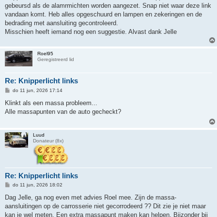
gebeursd als de alamrmichten worden aangezet. Snap niet waar deze link
vandaan komt. Heb alles opgeschuurd en lampen en zekeringen en de
bedrading met aansluiting gecontroleerd.
Misschien heeft iemand nog een suggestie. Alvast dank Jelle
Roel95
Geregistreerd lid
Re: Knipperlicht links
B
do 11 jun, 2026 17:14
e
r
Klinkt als een massa probleem...
i
Alle massapunten van de auto gecheckt?
c
h
t
Luud
Donateur (8x)
Re: Knipperlicht links
B
do 11 jun, 2026 18:02
e
r
Dag Jelle, ga nog even met advies Roel mee. Zijn de massa-
i
aansluitingen op de carrosserie niet gecorrodeerd ?? Dit zie je niet maar
c
h
kan je wel meten. Een extra massapunt maken kan helpen. Bijzonder bij