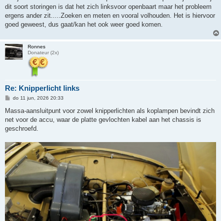
t
dit soort storingen is dat het zich linksvoor openbaart maar het probleem
ergens ander zit.....Zoeken en meten en vooral volhouden. Het is hiervoor
goed geweest, dus gaat/kan het ook weer goed komen.
Ronnes
Donateur (2x)
Re: Knipperlicht links
B
do 11 jun, 2026 20:33
e
r
Massa-aansluitpunt voor zowel knipperlichten als koplampen bevindt zich
i
net voor de accu, waar de platte gevlochten kabel aan het chassis is
c
h
geschroefd.
t