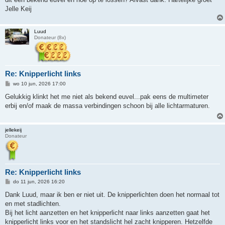
Jelle Keij
Luud
Donateur (8x)
Re: Knipperlicht links
B
wo 10 jun, 2026 17:00
e
r
Gelukkig klinkt het me niet als bekend euvel...pak eens de multimeter
i
erbij en/of maak de massa verbindingen schoon bij alle lichtarmaturen.
c
h
t
jellekeij
Donateur
Re: Knipperlicht links
B
do 11 jun, 2026 16:20
e
r
Dank Luud, maar ik ben er niet uit. De knipperlichten doen het normaal tot
i
en met stadlichten.
c
h
Bij het licht aanzetten en het knipperlicht naar links aanzetten gaat het
t
knipperlicht links voor en het standslicht hel zacht knipperen. Hetzelfde