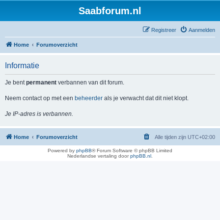
Saabforum.nl
Registreer
Aanmelden
Home
Forumoverzicht
Informatie
Je bent
permanent
verbannen van dit forum.
Neem contact op met een
beheerder
als je verwacht dat dit niet klopt.
Je IP-adres is verbannen.
Home
Forumoverzicht
Alle tijden zijn
UTC+02:00
Powered by
phpBB
® Forum Software © phpBB Limited
Nederlandse vertaling door
phpBB.nl
.